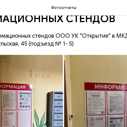
ЬСКАЯ, 45: УСТАНОВКА
Фотоотчеты
АЦИОННЫХ СТЕНДОВ
рмационных стендов ООО УК "Открытие" в МКД 
льская, 45 (подъезд № 1- 5)