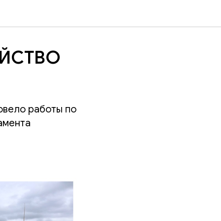
ОЙСТВО
ровело работы по
амента