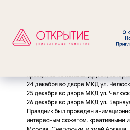
О 
Н
ПРАЗДНИК ОТ УК «
Пригл
ДЕКАБРЯ
Делимся моментами с проведенног
праздника «В поисках друга», которы
24 декабря во дворе МКД ул. Челюски
25 декабря во дворе МКД ул. Челюск
26 декабря во дворе МКД ул. Барнаул
Праздник был проведен анимационно
интересным сюжетом, креативными и
Мороза, Снегурочки, и змей Аркаша.