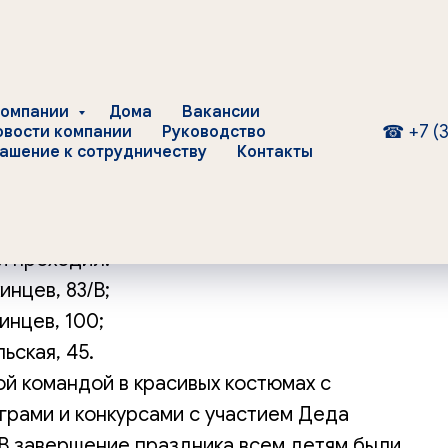
компании
Дома
Вакансии
+7 (
☎
овости компании
Руководство
ОТКРЫТИЕ» 24-26
ашение к сотрудничеству
Контакты
о ООО УК «ОТКРЫТИЕ» новогоднего
й проходил:
нцев, 83/В;
инцев, 100;
ьская, 45.
й командой в красивых костюмах с
грами и конкурсами с участием Деда
 В завершение праздника всем детям были