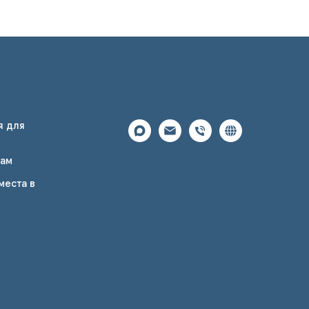
я для
ам
места в